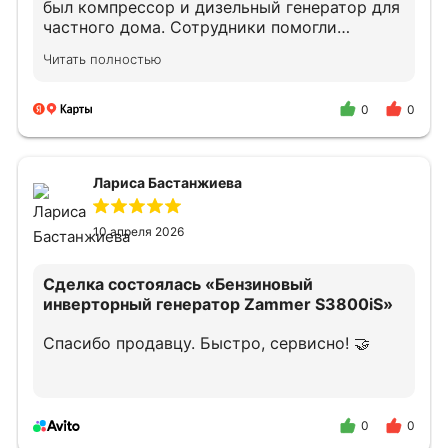
был компрессор и дизельный генератор для
частного дома. Сотрудники помогли
подобрать оборудование.
Читать полностью
Квалифицированно проконсультировали по
подключению и дальнейшему облуживанию.
В случае необходимости снова обращусь и
0
0
порекомендую своим знакомым.
Лариса Бастанжиева
10 апреля 2026
Сделка состоялась
«Бензиновый
инверторный генератор Zammer S3800iS»
Спасибо продавцу. Быстро, сервисно! 🤝
0
0