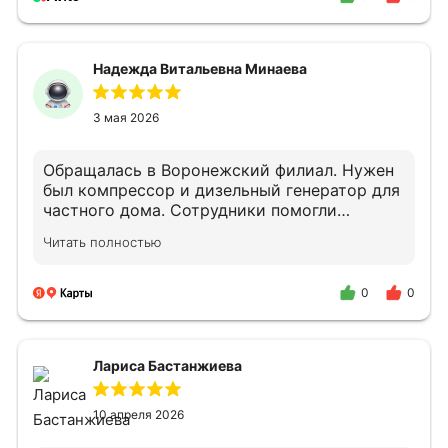
Надежда Витальевна Минаева
3 мая 2026
Обращалась в Воронежский филиал. Нужен
был компрессор и дизельный генератор для
частного дома. Сотрудники помогли
подобрать оборудование.
Читать полностью
Квалифицированно проконсультировали по
подключению и дальнейшему облуживанию.
В случае необходимости снова обращусь и
0
0
порекомендую своим знакомым.
Лариса Бастанжиева
10 апреля 2026