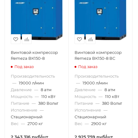
Винтовой компрессор
Винтовой компрессор
Remeza ВК150-8
Remeza ВК150-8 ВС
Под заказ
Под заказ
Производительность
Производительность
—
19000 л/мин
—
19000 л/мин
Давление
—
8 атм
Давление
—
8 атм
Мощность
—
110 кВт
Мощность
—
110 кВт
Питание
—
380 Вольт
Питание
—
380 Вольт
Исполнение
—
Исполнение
—
Стационарный
Стационарный
Вес
—
2700 кг
Вес
—
2900 кг
2 343 316
руб
/шт
2 925 759
руб
/шт