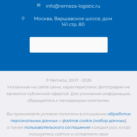
info@remeza-logistic.ru
Москва, Варшавское шоссе, дом
141 стр. 80
© Remeza, 2007 - 2026
Указанные на сайте цены, характеристики, фотографии не
являются публичной офертой. Для уточнения информации,
обращайтесь к менеджерам компании.
Вы принимаете условия политики в отношении
обработки
персональных данных
и
файлов cookie (набор данных)
,
а также
пользовательского соглашения
каждый раз, когда
пользуетесь сайтом и оставляете свои