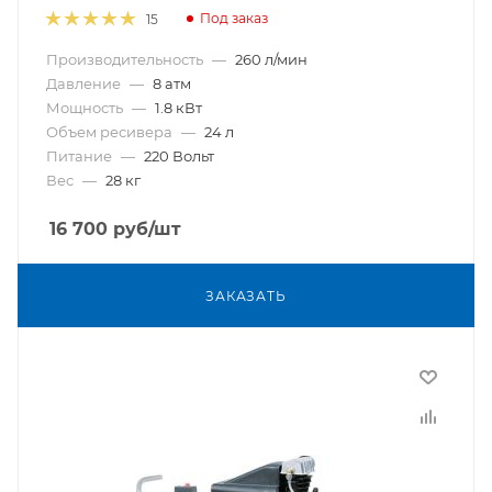
Под заказ
15
Производительность
—
260 л/мин
Давление
—
8 атм
Мощность
—
1.8 кВт
Объем ресивера
—
24 л
Питание
—
220 Вольт
Вес
—
28 кг
16 700
руб
/шт
ЗАКАЗАТЬ