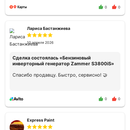
подключению и дальнейшему облуживанию.
В случае необходимости снова обращусь и
0
0
порекомендую своим знакомым.
Лариса Бастанжиева
10 апреля 2026
Сделка состоялась
«Бензиновый
инверторный генератор Zammer S3800iS»
Спасибо продавцу. Быстро, сервисно! 🤝
0
0
Express Paint