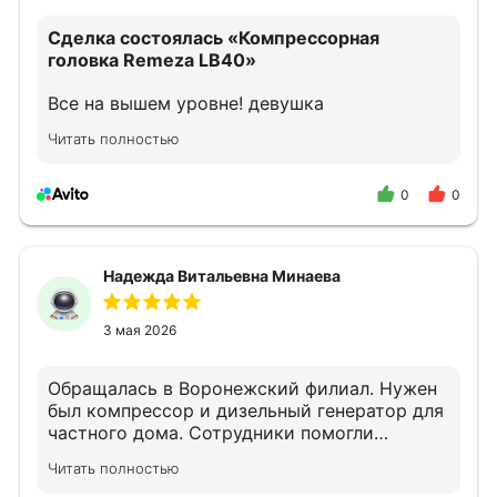
Сделка состоялась
«Компрессорная
головка Remeza LB40»
Все на вышем уровне! девушка
прконсультировала как надо!
Читать полностью
0
0
Надежда Витальевна Минаева
3 мая 2026
Обращалась в Воронежский филиал. Нужен
был компрессор и дизельный генератор для
частного дома. Сотрудники помогли
подобрать оборудование.
Читать полностью
Квалифицированно проконсультировали по