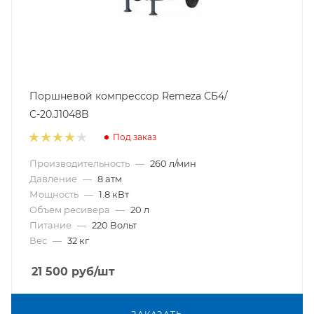
Поршневой компрессор Remeza СБ4/
С-20.J1048B
Под заказ
Производительность
—
260 л/мин
Давление
—
8 атм
Мощность
—
1.8 кВт
Объем ресивера
—
20 л
Питание
—
220 Вольт
Вес
—
32 кг
21 500
руб
/шт