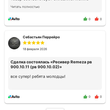
смело обращаться.
Читать полностью
0
0
Себастьян Перрейро
18 февраля 2026
Сделка состоялась
«Ресивер Remeza рв
900.10.11 (рв 900.10.02)»
все супер! ребята молодцы!
0
0