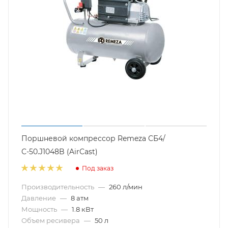
Поршневой компрессор Remeza СБ4/
С-50.J1048B (AirCast)
Под заказ
Производительность
—
260 л/мин
Давление
—
8 атм
Мощность
—
1.8 кВт
Объем ресивера
—
50 л