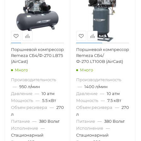
Поршневой компрессор
Поршневой компрессор
Remeza СБ4/Ф-270.LB75
Remeza СБ4/
(AirCast)
Ф-270.LT100B (AirCast)
Много
Много
Производительность
Производительность
—
950 л/мин
—
1400 л/мин
Давление
—
10 атм
Давление
—
10 атм
Мощность
—
5.5 кВт
Мощность
—
7.5 кВт
Объем ресивера
—
270
Объем ресивера
—
270
л
л
Питание
—
380 Вольт
Питание
—
380 Вольт
Исполнение
—
Исполнение
—
Стационарный
Стационарный