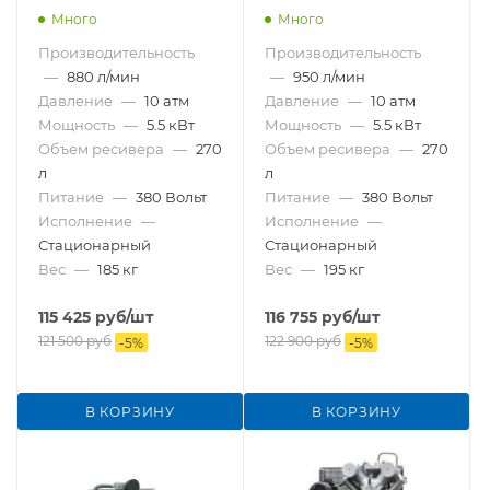
(AirCast)
Много
Много
Производительность
Производительность
—
880 л/мин
—
950 л/мин
Давление
—
10 атм
Давление
—
10 атм
Мощность
—
5.5 кВт
Мощность
—
5.5 кВт
Объем ресивера
—
270
Объем ресивера
—
270
л
л
Питание
—
380 Вольт
Питание
—
380 Вольт
Исполнение
—
Исполнение
—
Стационарный
Стационарный
Вес
—
185 кг
Вес
—
195 кг
115 425
руб
/шт
116 755
руб
/шт
121 500
руб
122 900
руб
-
5
%
-
5
%
В КОРЗИНУ
В КОРЗИНУ