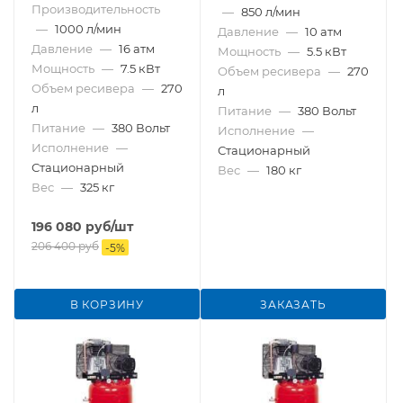
Производительность
—
850 л/мин
—
1000 л/мин
Давление
—
10 атм
Давление
—
16 атм
Мощность
—
5.5 кВт
Мощность
—
7.5 кВт
Объем ресивера
—
270
Объем ресивера
—
270
л
л
Питание
—
380 Вольт
Питание
—
380 Вольт
Исполнение
—
Исполнение
—
Стационарный
Стационарный
Вес
—
180 кг
Вес
—
325 кг
196 080
руб
/шт
206 400
руб
-
5
%
В КОРЗИНУ
ЗАКАЗАТЬ