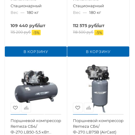
Стационарный
Стационарный
Вес
—
180 кг
Вес
—
180 кг
109 440
руб
/шт
112 575
руб
/шт
115 200
руб
118 500
руб
-
5
%
-
5
%
В КОРЗИНУ
В КОРЗИНУ
Поршневой компрессор
Поршневой компрессор
Remeza СБ4/
Remeza СБ4/
Ф-270.LB50-5,5 кВт
Ф-270.LB75B (AirCast)