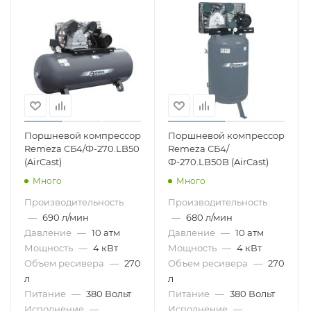
Поршневой компрессор
Поршневой компрессор
Remeza СБ4/Ф-270.LB50
Remeza СБ4/
(AirCast)
Ф-270.LB50B (AirCast)
Много
Много
Производительность
Производительность
—
690 л/мин
—
680 л/мин
Давление
—
10 атм
Давление
—
10 атм
Мощность
—
4 кВт
Мощность
—
4 кВт
Объем ресивера
—
270
Объем ресивера
—
270
л
л
Питание
—
380 Вольт
Питание
—
380 Вольт
Исполнение
—
Исполнение
—