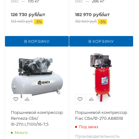
Вес
—
195 кг
Вес
—
286 кг
126 730
руб
/шт
182 970
руб
/шт
133 400
руб
192 600
руб
-
5
%
-
5
%
В КОРЗИНУ
В КОРЗИНУ
Поршневой компрессор
Поршневой компрессор
Remeza СБ4/
Fiac СБ4/Ф-270.АВ851В
Ф-270.LT100/16-7,5
Под заказ
Много
Производительность