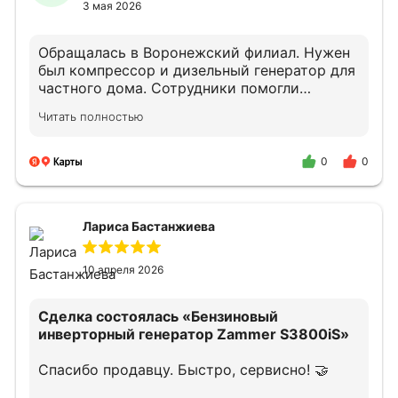
3 мая 2026
Обращалась в Воронежский филиал. Нужен
был компрессор и дизельный генератор для
частного дома. Сотрудники помогли
подобрать оборудование.
Читать полностью
Квалифицированно проконсультировали по
подключению и дальнейшему облуживанию.
В случае необходимости снова обращусь и
0
0
порекомендую своим знакомым.
Лариса Бастанжиева
10 апреля 2026
Сделка состоялась
«Бензиновый
инверторный генератор Zammer S3800iS»
Спасибо продавцу. Быстро, сервисно! 🤝