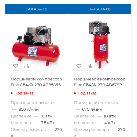
ЗАКАЗАТЬ
ЗАКАЗАТЬ
Поршневой компрессор
Поршневой компрессор
Fiac СБ4/Ф-270.AB858/16
Fiac СБ4/Ф-270.AB678В
Под заказ
Под заказ
Производительность
Производительность
—
850 л/мин
—
670 л/мин
Давление
—
16 атм
Давление
—
10 атм
Мощность
—
7.5 кВт
Мощность
—
4 кВт
Объем ресивера
—
270
Объем ресивера
—
270
л
л