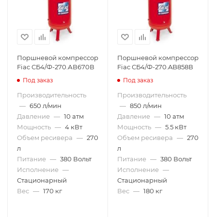
Поршневой компрессор
Поршневой компрессор
Fiac СБ4/Ф-270.АВ670В
Fiac СБ4/Ф-270.AB858В
Под заказ
Под заказ
Производительность
Производительность
—
650 л/мин
—
850 л/мин
Давление
—
10 атм
Давление
—
10 атм
Мощность
—
4 кВт
Мощность
—
5.5 кВт
Объем ресивера
—
270
Объем ресивера
—
270
л
л
Питание
—
380 Вольт
Питание
—
380 Вольт
Исполнение
—
Исполнение
—
Стационарный
Стационарный
Вес
—
170 кг
Вес
—
180 кг