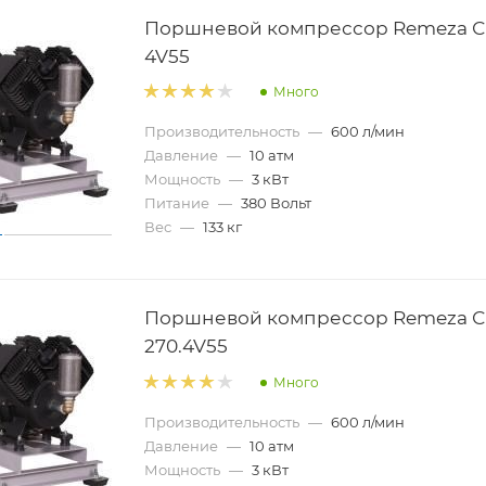
Поршневой компрессор Remeza С
4V55
Много
Производительность
—
600 л/мин
Давление
—
10 атм
Мощность
—
3 кВт
Питание
—
380 Вольт
Вес
—
133 кг
Поршневой компрессор Remeza С
270.4V55
Много
Производительность
—
600 л/мин
Давление
—
10 атм
Мощность
—
3 кВт