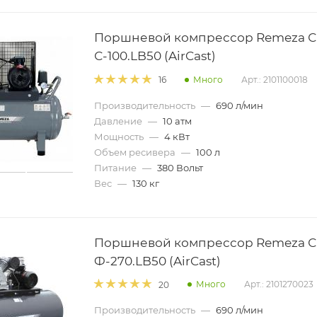
Поршневой компрессор Remeza С
С-100.LB50 (AirCast)
Много
Арт.: 2101100018
16
Производительность
—
690 л/мин
Давление
—
10 атм
Мощность
—
4 кВт
Объем ресивера
—
100 л
Питание
—
380 Вольт
Вес
—
130 кг
Поршневой компрессор Remeza С
Ф-270.LB50 (AirCast)
Много
Арт.: 2101270023
20
Производительность
—
690 л/мин