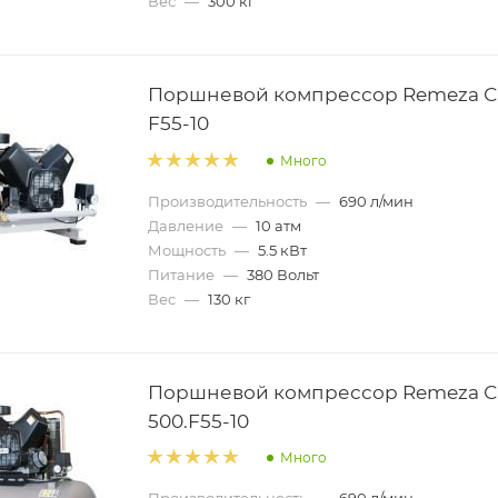
Вес
—
300 кг
Поршневой компрессор Remeza С
F55-10
Много
Производительность
—
690 л/мин
Давление
—
10 атм
Мощность
—
5.5 кВт
Питание
—
380 Вольт
Вес
—
130 кг
Поршневой компрессор Remeza С
500.F55-10
Много