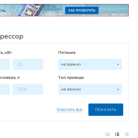
прессор
ь, кВт
Питание
не важно
сивера, л
Тип привода
не важно
Очистить все
ПОКАЗАТЬ