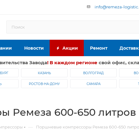
info@remeza-logistic
пании
Новости
Акции
Ремонт
Доставк
вительства Завода
! В каждом регионе
свой офис, скла
БУРГ
КАЗАНЬ
ВОЛГОГРАД
ВО
Ь
РОСТОВ-НА-ДОНУ
САМАРА
 Ремеза 600-650 литров 
—
мпрессоры
Поршневые компрессоры Ремеза 600-650 литро