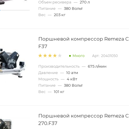
Объем ресивера
—
270 л
Питание
—
380 Вольт
Вес
—
203 кг
Поршневой компрессор Remeza С
F37
Много
Арт.: 20401050
Производительность
—
675 л/мин
Давление
—
10 атм
Мощность
—
4 кВт
Питание
—
380 Вольт
Вес
—
101 кг
Поршневой компрессор Remeza С
270.F37