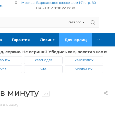
Москва, Варшавское шоссе, дом 141 стр. 80
.ru
Пн. – Пт.: с 9:00 до 17:30
Каталог
а
Гарантия
Лизинг
Для юрлиц
д, сервис. Не веришь? Убедись сам, посетив нас в:
РОНЕЖ
КРАСНОДАР
КРАСНОЯРСК
ТУЛА
УФА
ЧЕЛЯБИНСК
в минуту
20
в в минуту