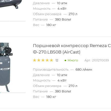
Давление
—
10 атм
Мощность
—
4 кВт
Объем ресивера
—
270 л
Питание
—
380 Вольт
Вес
—
180 кг
Поршневой компрессор Remeza С
Ф-270.LB50B (AirCast)
Много
Арт.: 2101270039
12
Производительность
—
680 л/мин
Давление
—
10 атм
Мощность
—
4 кВт
Объем ресивера
—
270 л
Питание
—
380 Вольт
Вес
—
180 кг