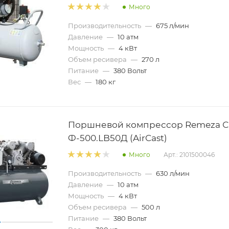
Много
Производительность
—
675 л/мин
Давление
—
10 атм
Мощность
—
4 кВт
Объем ресивера
—
270 л
Питание
—
380 Вольт
Вес
—
180 кг
Поршневой компрессор Remeza С
Ф-500.LB50Д (AirCast)
Много
Арт.: 2101500046
Производительность
—
630 л/мин
Давление
—
10 атм
Мощность
—
4 кВт
Объем ресивера
—
500 л
Питание
—
380 Вольт