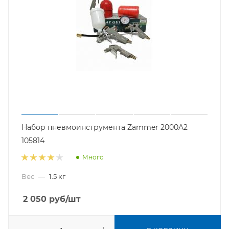
Набор пневмоинструмента Zammer 2000A2
105814
Много
Вес
—
1.5 кг
2 050
руб
/шт