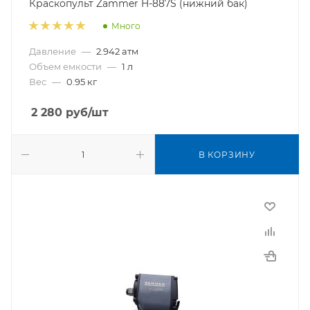
Краскопульт Zammer H-887S (нижний бак)
Много
Давление
—
2.942 атм
Объем емкости
—
1 л
Вес
—
0.95 кг
2 280
руб
/шт
В КОРЗИНУ