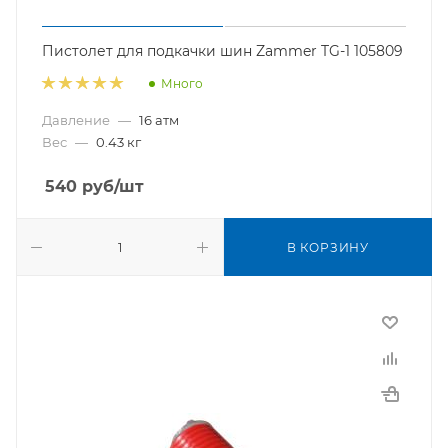
Пистолет для подкачки шин Zammer TG-1 105809
Много
Давление
—
16 атм
Вес
—
0.43 кг
540
руб
/шт
В КОРЗИНУ