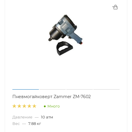
Пневмогайковерт Zammer ZM-7602
Много
Давление
—
10 атм
Вес
—
7.88 кг