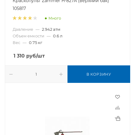
Краскопульт Zammer H-827А (верхний бак)
105817
Много
Давление
—
2.942 атм
Объем емкости
—
0.6 л
Вес
—
0.75 кг
1 310
руб
/шт
В КОРЗИНУ