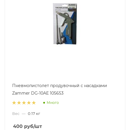
Пневмопистолет продувочный с насадками
Zammer DG-10AE 105653
Много
Вес
—
0.17 кг
400
руб
/шт