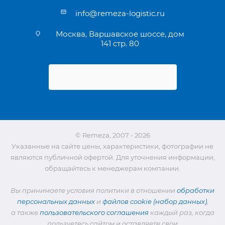
info@remeza-logistic.ru
Москва, Варшавское шоссе, дом
141 стр. 80
© Remeza, 2007 - 2026
Указанные на сайте цены, характеристики, фотографии не
являются публичной офертой. Для уточнения информации,
обращайтесь к менеджерам компании.
Вы принимаете условия политики в отношении
обработки
персональных данных
и
файлов cookie (набор данных)
,
а также
пользовательского соглашения
каждый раз, когда
пользуетесь сайтом и оставляете свои