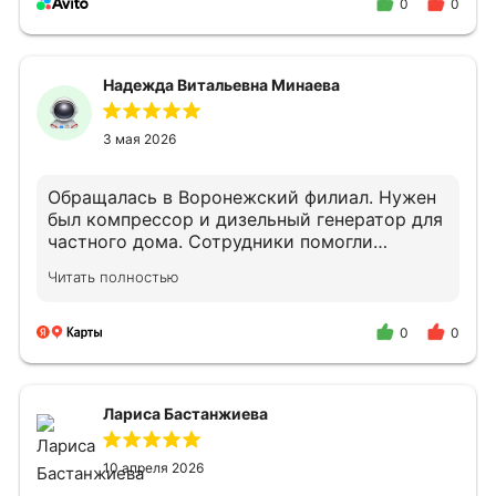
0
0
Надежда Витальевна Минаева
3 мая 2026
Обращалась в Воронежский филиал. Нужен
был компрессор и дизельный генератор для
частного дома. Сотрудники помогли
подобрать оборудование.
Читать полностью
Квалифицированно проконсультировали по
подключению и дальнейшему облуживанию.
В случае необходимости снова обращусь и
0
0
порекомендую своим знакомым.
Лариса Бастанжиева
10 апреля 2026