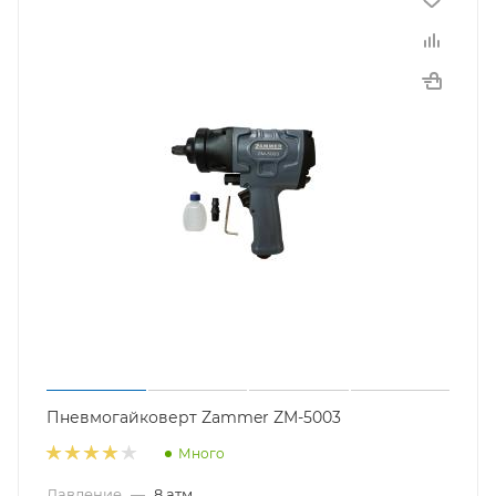
Пневмогайковерт Zammer ZM-5003
Много
Давление
—
8 атм