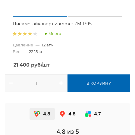
Пневмогайковерт Zammer ZM-1395
Много
Давление
—
12 атм
Вес
—
22.15 кг
21 400
руб
/шт
В КОРЗИНУ
4.8
4.8
4.7
4.8
из 5