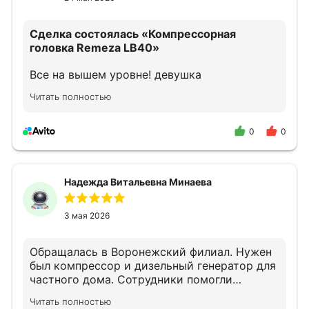
Сделка состоялась
«Компрессорная
головка Remeza LB40»
Все на вышем уровне! девушка
прконсультировала как надо!
Читать полностью
0
0
Надежда Витальевна Минаева
3 мая 2026
Обращалась в Воронежский филиал. Нужен
был компрессор и дизельный генератор для
частного дома. Сотрудники помогли
подобрать оборудование.
Читать полностью
Квалифицированно проконсультировали по