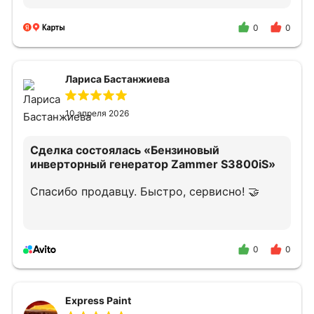
подключению и дальнейшему облуживанию.
В случае необходимости снова обращусь и
0
0
порекомендую своим знакомым.
Лариса Бастанжиева
10 апреля 2026
Сделка состоялась
«Бензиновый
инверторный генератор Zammer S3800iS»
Спасибо продавцу. Быстро, сервисно! 🤝
0
0
Express Paint