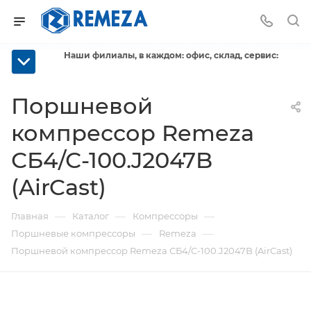
Наши филиалы, в каждом: офис, склад, сервис:
Поршневой
компрессор Remeza
СБ4/С-100.J2047B
(AirCast)
—
—
—
Главная
Каталог
Компрессоры
—
—
Поршневые компрессоры
Remeza
Поршневой компрессор Remeza СБ4/С-100.J2047B (AirCast)