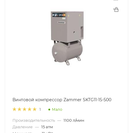
Винтовой компрессор Zammer SKTG11-15-500
Мало
1
Производительность
—
1100 л/мин
Давление
—
15 атм