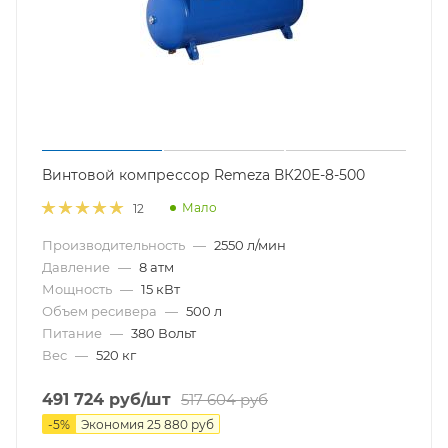
Винтовой компрессор Remeza ВК20Е-8-500
Мало
12
Производительность
—
2550 л/мин
Давление
—
8 атм
Мощность
—
15 кВт
Объем ресивера
—
500 л
Питание
—
380 Вольт
Вес
—
520 кг
491 724
руб
/шт
517 604
руб
-
5
%
Экономия
25 880
руб