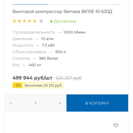
Винтовой компрессор Remeza ВК10Е-10-500Д
Достаточно
15
Производительность
—
1000 л/мин
Давление
—
10 атм
Мощность
—
7.5 кВт
Объем ресивера
—
500 л
Питание
—
380 Вольт
Вес
—
460 кг
499 944
руб
/шт
526 257
руб
-
5
%
Экономия
26 313
руб
В КОРЗИНУ