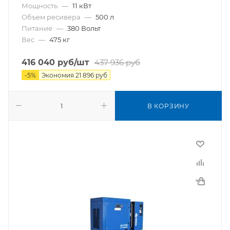
Мощность
—
11 кВт
Объем ресивера
—
500 л
Питание
—
380 Вольт
Вес
—
475 кг
416 040
руб
/шт
437 936
руб
-
5
%
Экономия
21 896
руб
В КОРЗИНУ