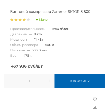
Винтовой компрессор Zammer SKTG11-8-500
Мало
Производительность
—
1650 л/мин
Давление
—
8 атм
Мощность
—
11 кВт
Объем ресивера
—
500 л
Питание
—
380 Вольт
Вес
—
475 кг
437 936
руб
/шт
В КОРЗИНУ