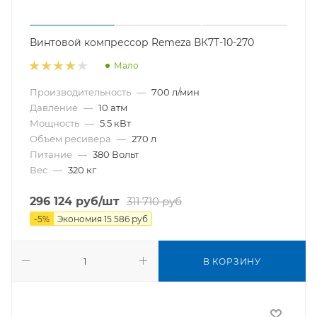
Винтовой компрессор Remeza ВК7Т-10-270
Мало
Производительность
—
700 л/мин
Давление
—
10 атм
Мощность
—
5.5 кВт
Объем ресивера
—
270 л
Питание
—
380 Вольт
Вес
—
320 кг
296 124
руб
/шт
311 710
руб
-
5
%
Экономия
15 586
руб
В КОРЗИНУ