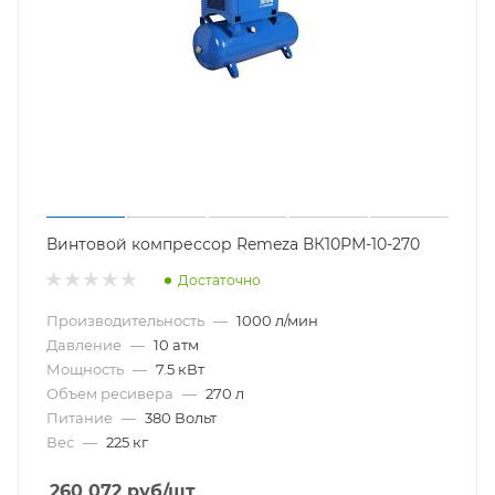
Винтовой компрессор Remeza ВК10РМ-10-270
Достаточно
Производительность
—
1000 л/мин
Давление
—
10 атм
Мощность
—
7.5 кВт
Объем ресивера
—
270 л
Питание
—
380 Вольт
Вес
—
225 кг
260 072
руб
/шт