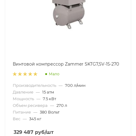
Винтовой компрессор Zammer SKTG7,5V-15-270
Мало
Производительность
—
700 л/мин
Давление
—
15 атм
Мощность
—
7.5 кВт
Объем ресивера
—
270 л
Питание
—
380 Вольт
Вес
—
345 кг
329 487
руб
/шт