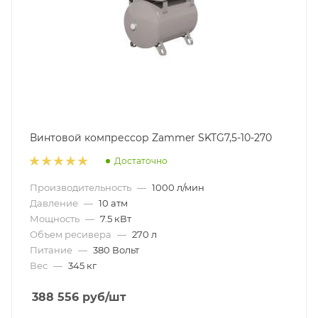
Винтовой компрессор Zammer SKTG7,5-10-270
Достаточно
Производительность
—
1000 л/мин
Давление
—
10 атм
Мощность
—
7.5 кВт
Объем ресивера
—
270 л
Питание
—
380 Вольт
Вес
—
345 кг
388 556
руб
/шт