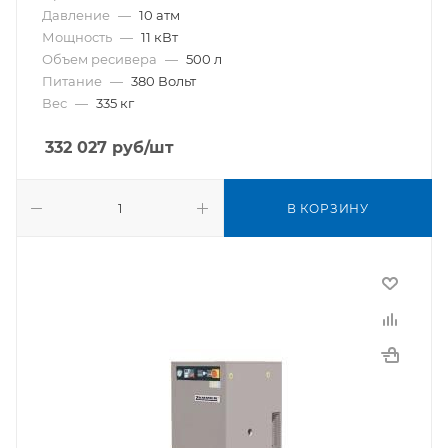
Давление
—
10 атм
Мощность
—
11 кВт
Объем ресивера
—
500 л
Питание
—
380 Вольт
Вес
—
335 кг
332 027
руб
/шт
В КОРЗИНУ