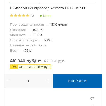
Винтовой компрессор Remeza ВК15Е-15-500
Мало
15
Производительность
—
1100 л/мин
Давление
—
15 атм
Мощность
—
11 кВт
Объем ресивера
—
500 л
Питание
—
380 Вольт
Вес
—
475 кг
416 040
руб
/шт
437 936
руб
-
5
%
Экономия
21 896
руб
В КОРЗИНУ