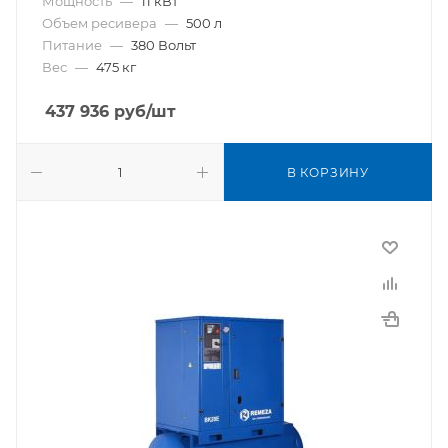
Мощность
—
11 кВт
Объем ресивера
—
500 л
Питание
—
380 Вольт
Вес
—
475 кг
437 936
руб
/шт
В КОРЗИНУ