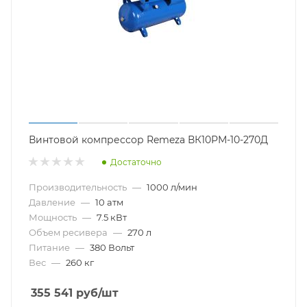
Винтовой компрессор Remeza ВК10РМ-10-270Д
Достаточно
Производительность
—
1000 л/мин
Давление
—
10 атм
Мощность
—
7.5 кВт
Объем ресивера
—
270 л
Питание
—
380 Вольт
Вес
—
260 кг
355 541
руб
/шт