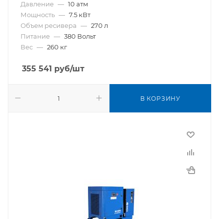
Давление
—
10 атм
Мощность
—
7.5 кВт
Объем ресивера
—
270 л
Питание
—
380 Вольт
Вес
—
260 кг
355 541
руб
/шт
В КОРЗИНУ