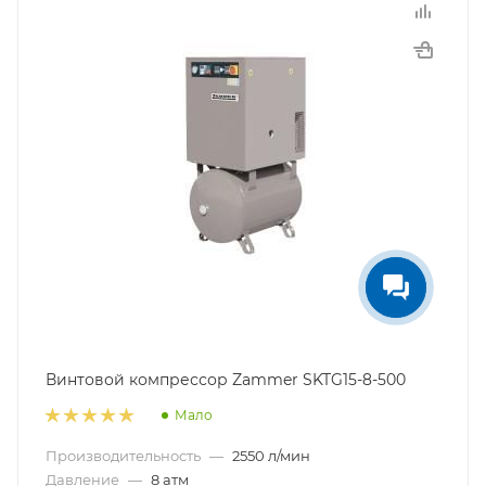
Винтовой компрессор Zammer SKTG15-8-500
Мало
Производительность
—
2550 л/мин
Давление
—
8 атм