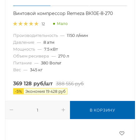
Винтовой компрессор Remeza ВК10Е-8-270
Мало
12
Производительность
—
1150 л/мин
Давление
—
8 атм
Мощность
—
7.5 кВт
Объем ресивера
—
270 л
Питание
—
380 Вольт
Вес
—
345 кг
369 128
руб
/шт
388 556
руб
-
5
%
Экономия
19 428
руб
В КОРЗИНУ