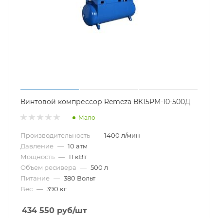
Винтовой компрессор Remeza ВК15РМ-10-500Д
Мало
Производительность
—
1400 л/мин
Давление
—
10 атм
Мощность
—
11 кВт
Объем ресивера
—
500 л
Питание
—
380 Вольт
Вес
—
390 кг
434 550
руб
/шт