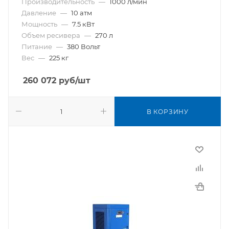
Производительность
—
1000 л/мин
Давление
—
10 атм
Мощность
—
7.5 кВт
Объем ресивера
—
270 л
Питание
—
380 Вольт
Вес
—
225 кг
260 072
руб
/шт
В КОРЗИНУ