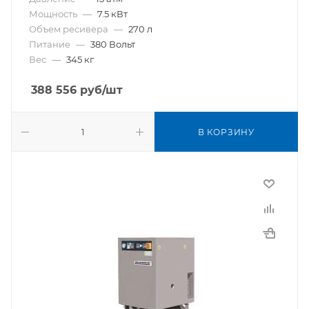
Мощность
—
7.5 кВт
Объем ресивера
—
270 л
Питание
—
380 Вольт
Вес
—
345 кг
388 556
руб
/шт
В КОРЗИНУ