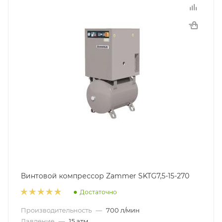
Винтовой компрессор Zammer SKTG7,5-15-270
Достаточно
Производительность
—
700 л/мин
Давление
—
15 атм